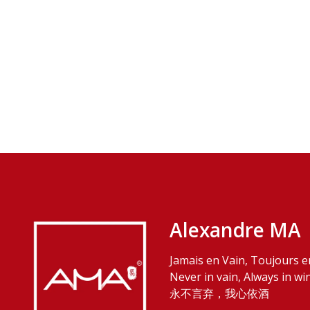
Alexandre MA
Jamais en Vain, Toujours e
Never in vain, Always in wi
永不言弃，我心依酒