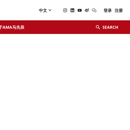

中文
登录
注册


于AMA马先辰
SEARCH