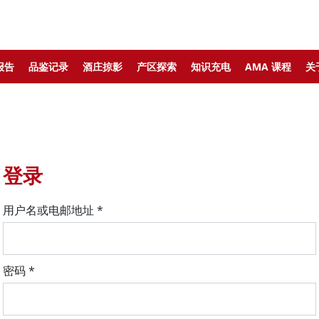
报告
品鉴记录
酒庄掠影
产区探索
知识充电
AMA 课程
关
登录
用户名或电邮地址
*
密码
*