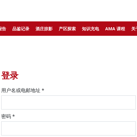
报告
品鉴记录
酒庄掠影
产区探索
知识充电
AMA 课程
关
登录
用户名或电邮地址
*
密码
*