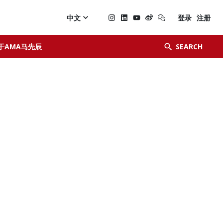

中文
登录
注册


于AMA马先辰
SEARCH