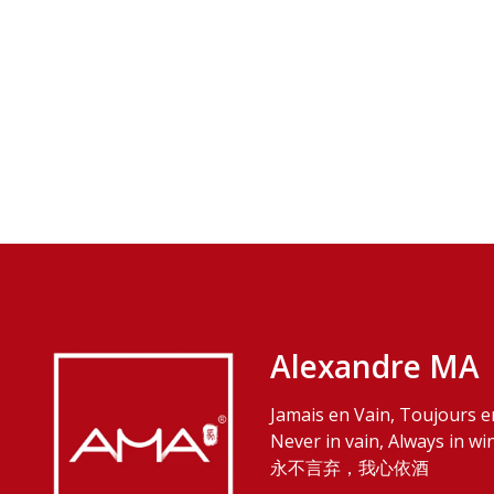
Alexandre MA
Jamais en Vain, Toujours e
Never in vain, Always in wi
永不言弃，我心依酒