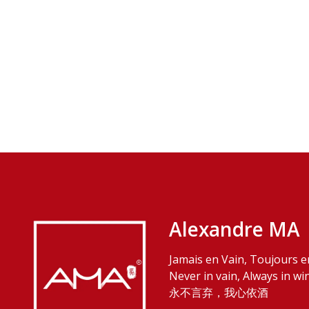
Alexandre MA
Jamais en Vain, Toujours e
Never in vain, Always in wi
永不言弃，我心依酒