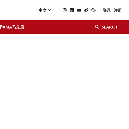

中文
登录
注册


于AMA马先辰
SEARCH