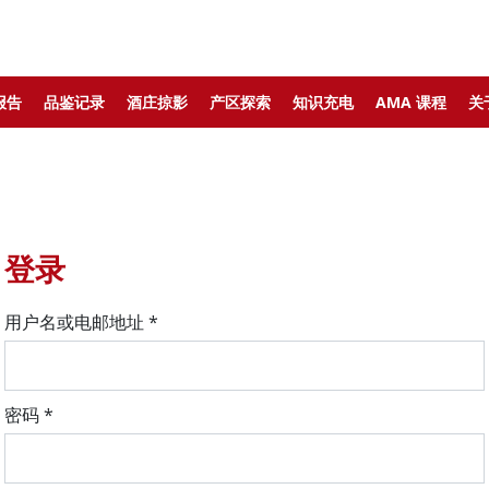
报告
品鉴记录
酒庄掠影
产区探索
知识充电
AMA 课程
关
登录
用户名或电邮地址
*
密码
*