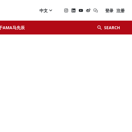

中文
登录
注册


于AMA马先辰
SEARCH