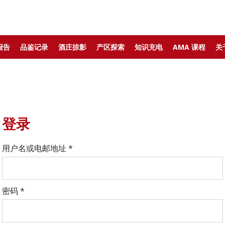
报告
品鉴记录
酒庄掠影
产区探索
知识充电
AMA 课程
关
登录
用户名或电邮地址
*
密码
*