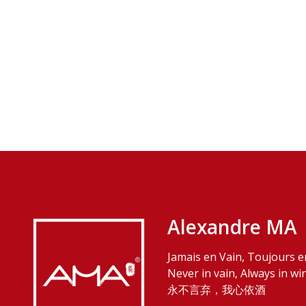
Alexandre MA
Jamais en Vain, Toujours e
Never in vain, Always in wi
永不言弃，我心依酒