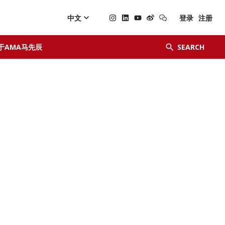

中文
登录
注册


于AMA马先辰
SEARCH