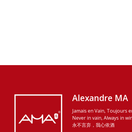
Alexandre MA
Jamais en Vain, Toujours e
Never in vain, Always in wi
永不言弃，我心依酒