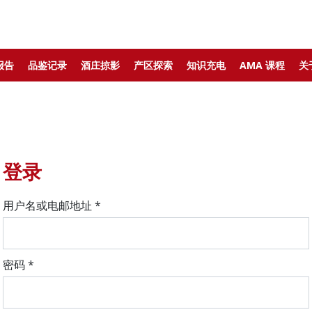
报告
品鉴记录
酒庄掠影
产区探索
知识充电
AMA 课程
关
登录
用户名或电邮地址
*
密码
*