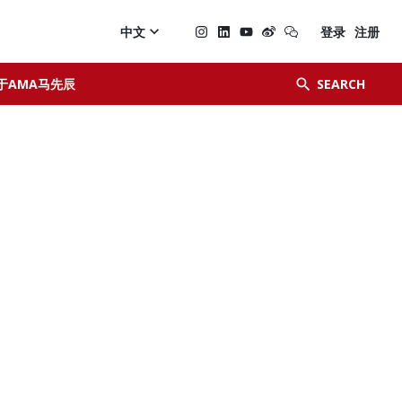

中文
登录
注册


于AMA马先辰
SEARCH