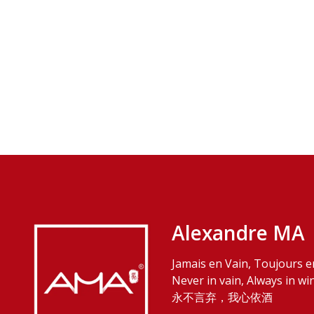
Alexandre MA
Jamais en Vain, Toujours e
Never in vain, Always in wi
永不言弃，我心依酒