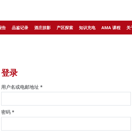
报告
品鉴记录
酒庄掠影
产区探索
知识充电
AMA 课程
关
登录
用户名或电邮地址
*
密码
*