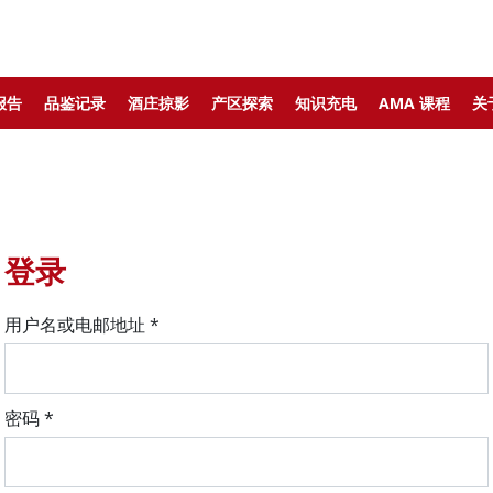
报告
品鉴记录
酒庄掠影
产区探索
知识充电
AMA 课程
关
登录
用户名或电邮地址
*
密码
*