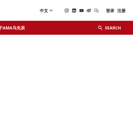

中文
登录
注册


于AMA马先辰
SEARCH