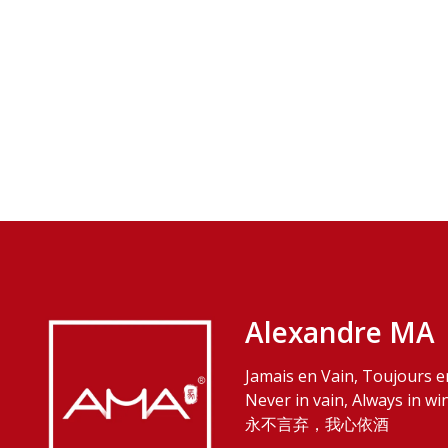
Alexandre MA
Jamais en Vain, Toujours e
Never in vain, Always in wi
永不言弃，我心依酒