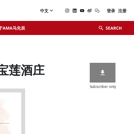

中文
登录
注册


于AMA马先辰
SEARCH
d 宝莲酒庄

Subscriber only