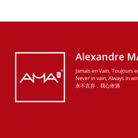
Alexandre M
Jamais en Vain, Toujours e
Never in vain, Always in wi
永不言弃，我心依酒