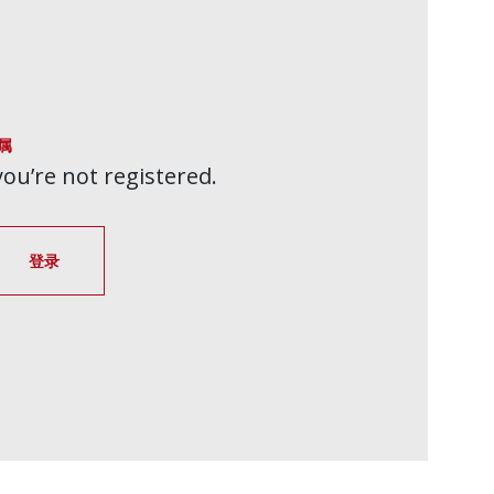
属
 you’re not registered.
登录