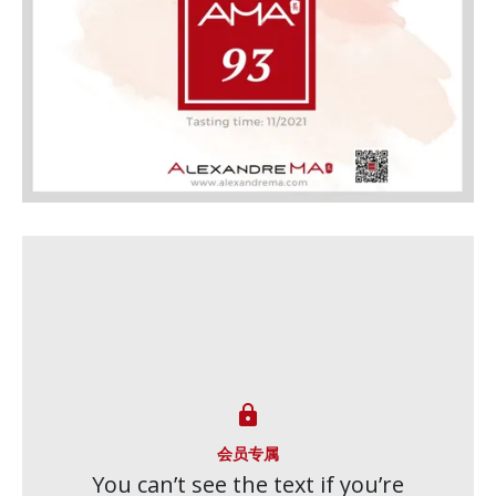

会员专属
You can’t see the text if you’re