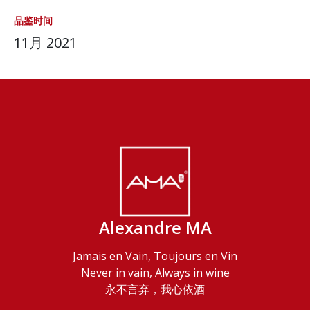
品鉴时间
11月 2021
Alexandre MA
Jamais en Vain, Toujours en Vin
Never in vain, Always in wine
永不言弃，我心依酒