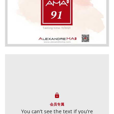

会员专属
You can’t see the text if you’re