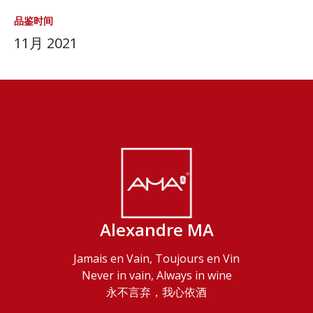
品鉴时间
11月 2021
Alexandre MA
Jamais en Vain, Toujours en Vin
Never in vain, Always in wine
永不言弃，我心依酒