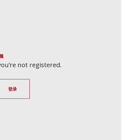
属
 you’re not registered.
登录