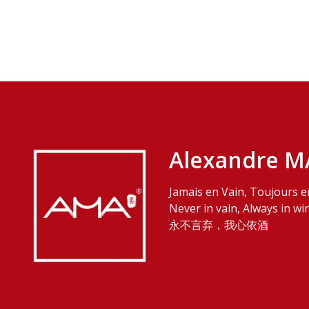
Alexandre M
Jamais en Vain, Toujours e
Never in vain, Always in wi
永不言弃，我心依酒