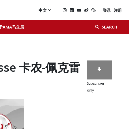

中文
登录
注册


于AMA马先辰
SEARCH
resse 卡农-佩克雷

Subscriber
only