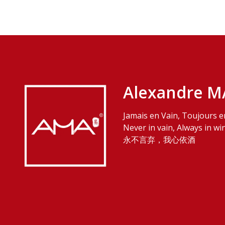
Alexandre M
Jamais en Vain, Toujours e
Never in vain, Always in wi
永不言弃，我心依酒