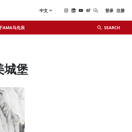

中文
登录
注册


于AMA马先辰
SEARCH
夏美城堡