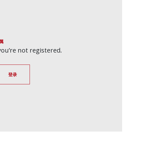
属
 you’re not registered.
登录