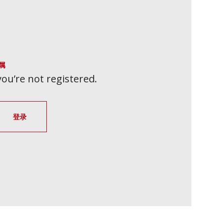
属
 you’re not registered.
登录