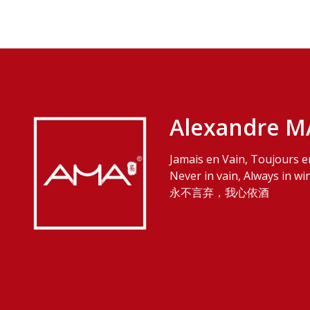
Alexandre M
Jamais en Vain, Toujours e
Never in vain, Always in wi
永不言弃，我心依酒