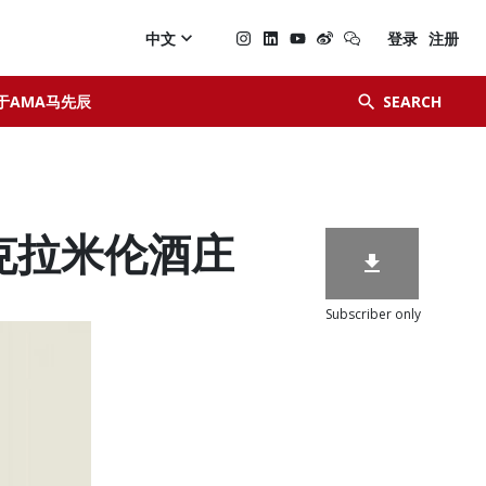

中文
登录
注册


于AMA马先辰
SEARCH
on 克拉米伦酒庄

Subscriber only