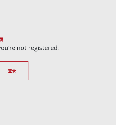
属
 you’re not registered.
登录