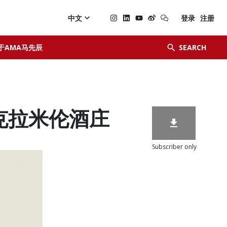

中文
登录
注册


于AMA马先辰
SEARCH
on 克拉米伦酒庄

Subscriber only