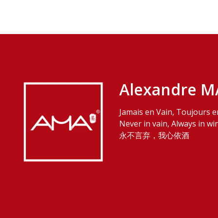
Alexandre M
Jamais en Vain, Toujours e
Never in vain, Always in wi
永不言弃，我心依酒