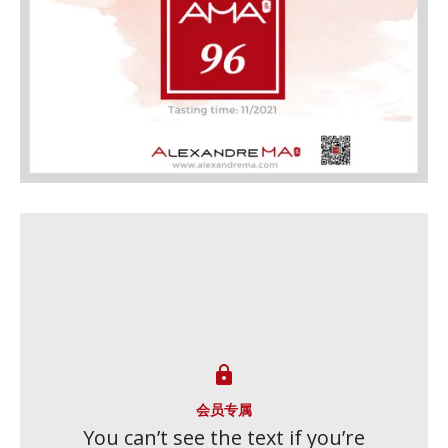

会员专属
You can’t see the text if you’re