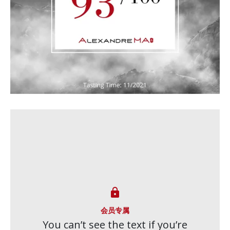

会员专属
You can’t see the text if you’re