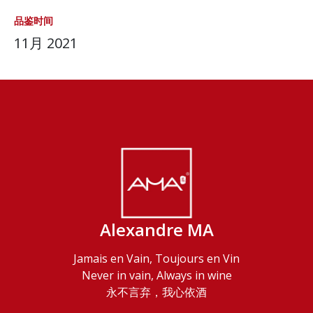
品鉴时间
11月 2021
Alexandre MA
Jamais en Vain, Toujours en Vin
Never in vain, Always in wine
永不言弃，我心依酒