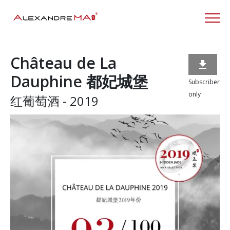
Château de La

Dauphine 都妃城堡
Subscriber
only
红葡萄酒 - 2019