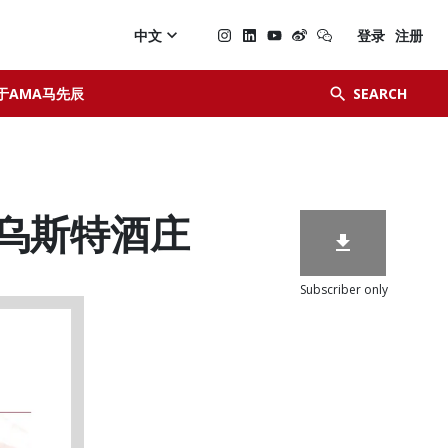

中文
登录
注册


于AMA马先辰
SEARCH
te 乌斯特酒庄

Subscriber only