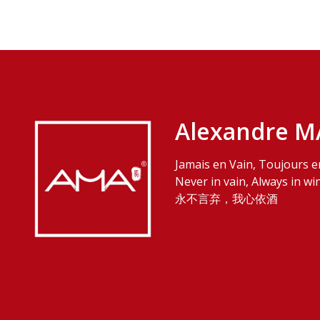
Alexandre M
Jamais en Vain, Toujours e
Never in vain, Always in wi
永不言弃，我心依酒