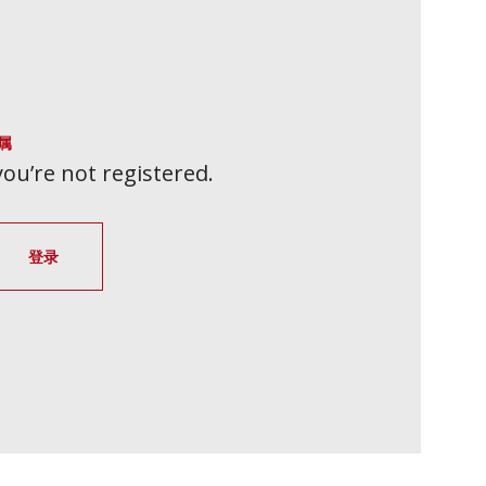
属
 you’re not registered.
登录