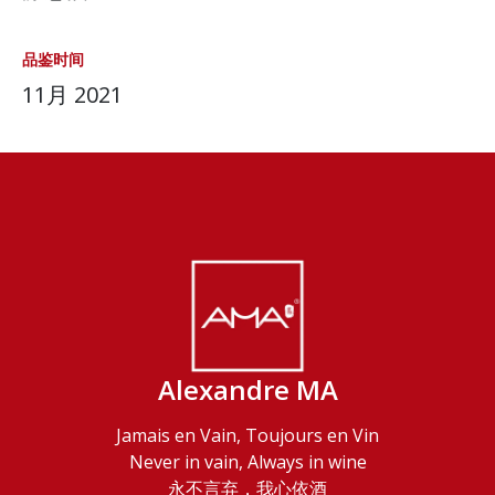
品鉴时间
11月 2021
Alexandre MA
Jamais en Vain, Toujours en Vin
Never in vain, Always in wine
永不言弃，我心依酒