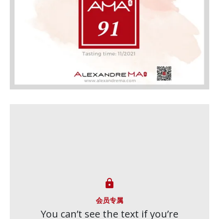

会员专属
You can’t see the text if you’re