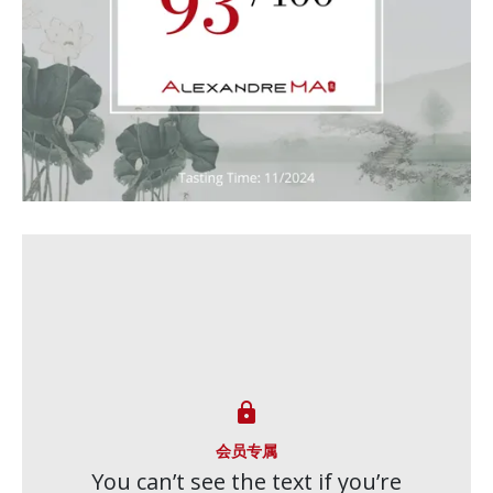

会员专属
You can’t see the text if you’re