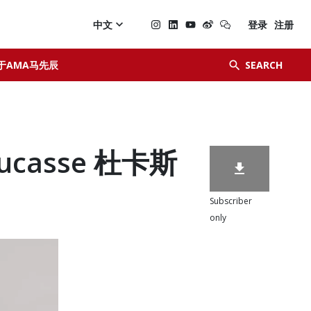

中文
登录
注册


于AMA马先辰
SEARCH
Ducasse 杜卡斯

Subscriber
only