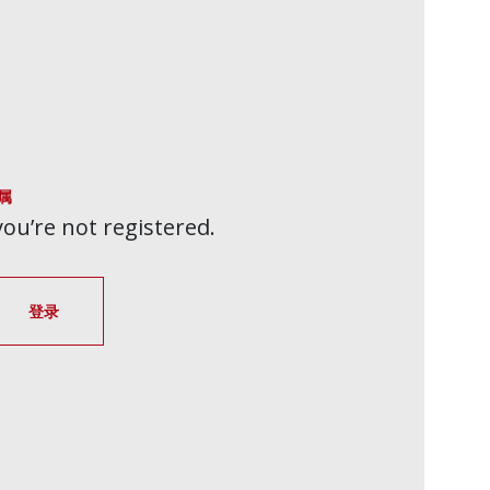
属
 you’re not registered.
登录