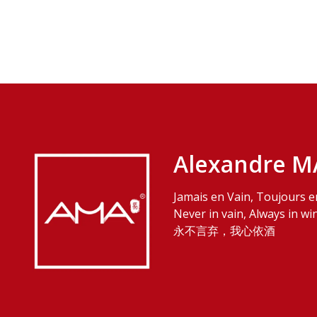
Alexandre M
Jamais en Vain, Toujours e
Never in vain, Always in wi
永不言弃，我心依酒