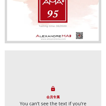

会员专属
You can’t see the text if you’re