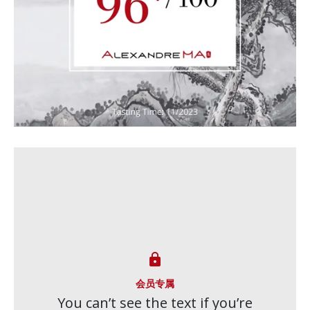

会员专属
You can’t see the text if you’re