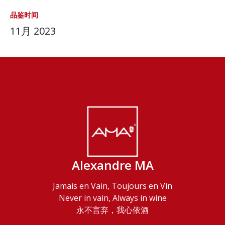
品鉴时间
11月 2023
Alexandre MA
Jamais en Vain, Toujours en Vin
Never in vain, Always in wine
永不言弃，我心依酒