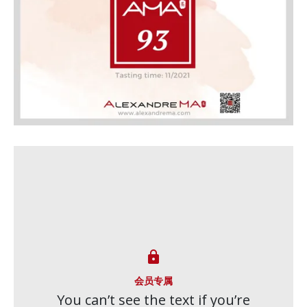

会员专属
You can’t see the text if you’re