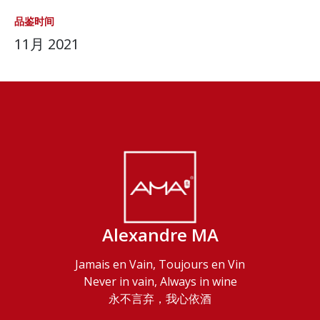
品鉴时间
11月 2021
Alexandre MA
Jamais en Vain, Toujours en Vin
Never in vain, Always in wine
永不言弃，我心依酒