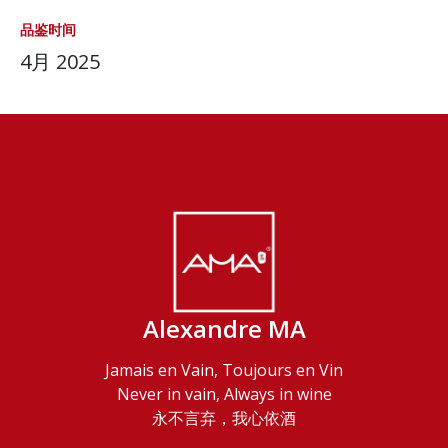
品鉴时间
4月 2025
Alexandre MA
Jamais en Vain, Toujours en Vin
Never in vain, Always in wine
永不言弃，我心依酒