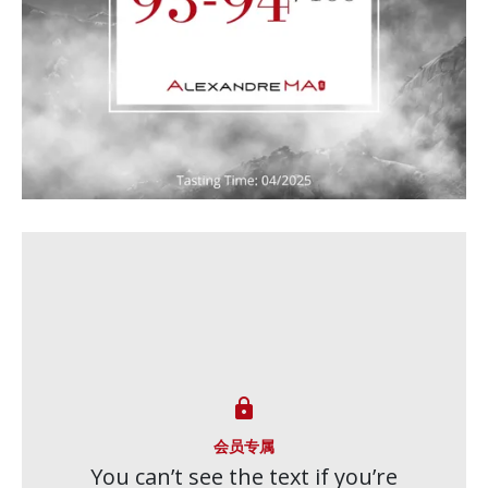

会员专属
You can’t see the text if you’re