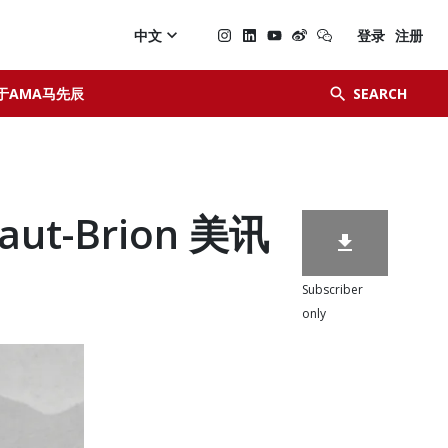

中文
登录
注册


于AMA马先辰
SEARCH
Haut-Brion 美讯

Subscriber
only