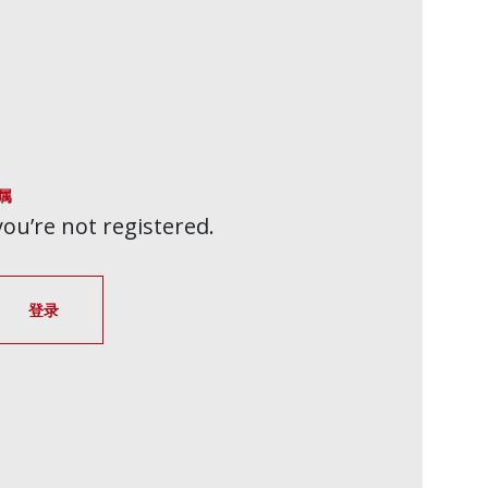
属
 you’re not registered.
登录