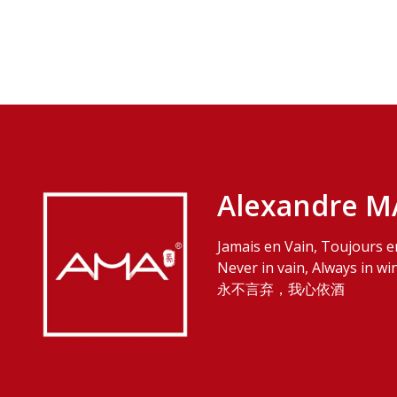
Alexandre M
Jamais en Vain, Toujours e
Never in vain, Always in wi
永不言弃，我心依酒