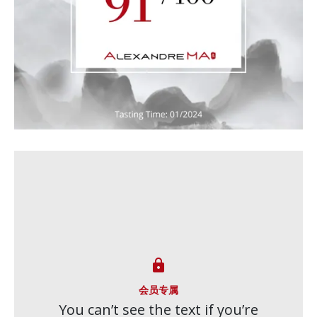

会员专属
You can’t see the text if you’re