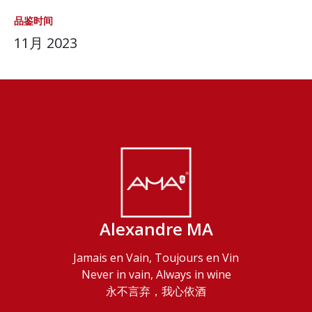
品鉴时间
11月 2023
Alexandre MA
Jamais en Vain, Toujours en Vin
Never in vain, Always in wine
永不言弃，我心依酒