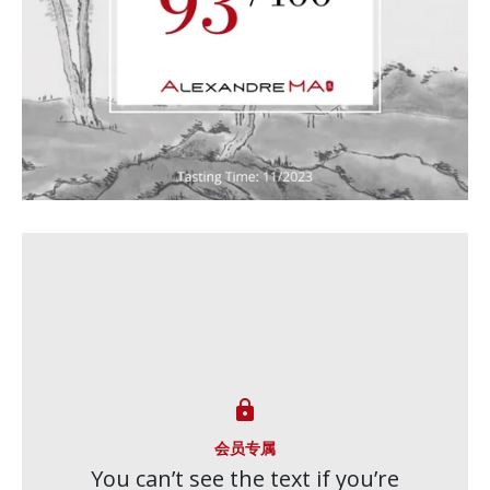

会员专属
You can’t see the text if you’re