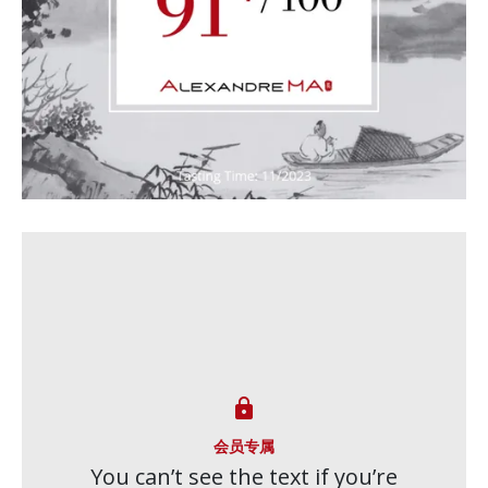

会员专属
You can’t see the text if you’re