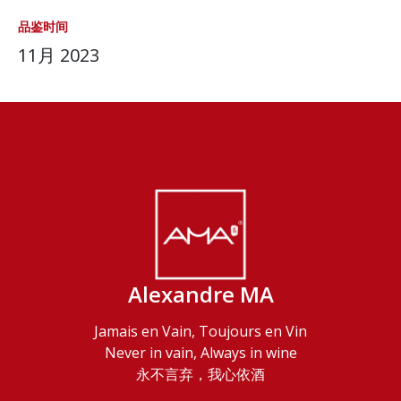
品鉴时间
11月 2023
Alexandre MA
Jamais en Vain, Toujours en Vin
Never in vain, Always in wine
永不言弃，我心依酒