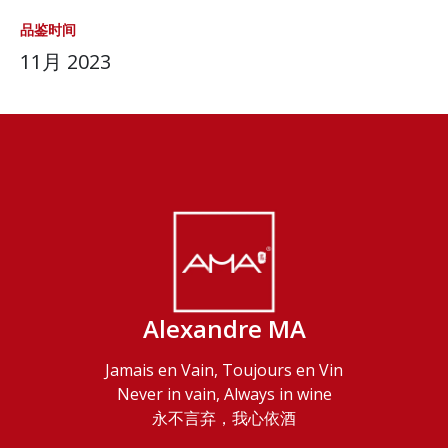
品鉴时间
11月 2023
Alexandre MA
Jamais en Vain, Toujours en Vin
Never in vain, Always in wine
永不言弃，我心依酒