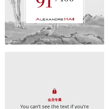

会员专属
You can’t see the text if you’re