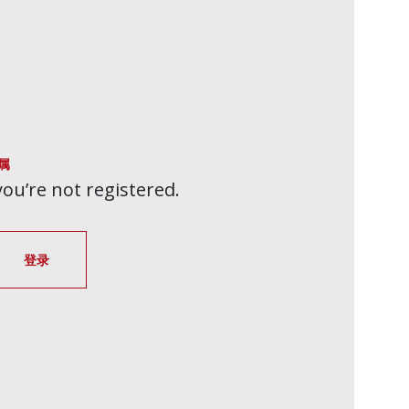
属
 you’re not registered.
登录