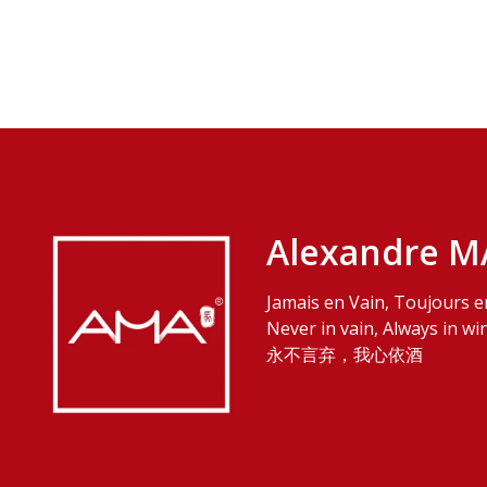
Alexandre M
Jamais en Vain, Toujours e
Never in vain, Always in wi
永不言弃，我心依酒