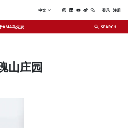

中文
登录
注册


于AMA马先辰
SEARCH
 玫瑰山庄园