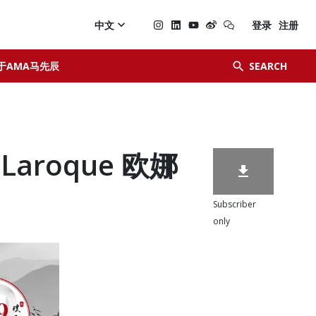

中文
登录
注册


于AMA马先辰
SEARCH
t Laroque 欧娜

Subscriber
only