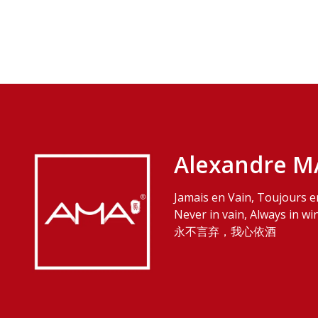
Alexandre M
Jamais en Vain, Toujours e
Never in vain, Always in wi
永不言弃，我心依酒