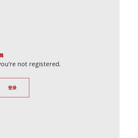
属
 you’re not registered.
登录