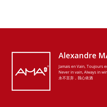
Alexandre M
Jamais en Vain, Toujours e
Never in vain, Always in wi
永不言弃，我心依酒