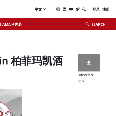

中文
登录
注册


于AMA马先辰
SEARCH
quin 柏菲玛凯酒

Subscriber
only