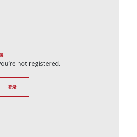
属
 you’re not registered.
登录