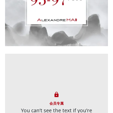

会员专属
You can’t see the text if you’re