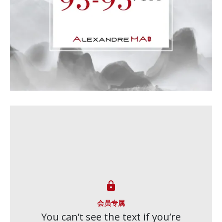

会员专属
You can’t see the text if you’re