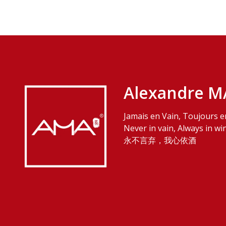
Alexandre M
Jamais en Vain, Toujours e
Never in vain, Always in wi
永不言弃，我心依酒