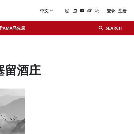

中文
登录
注册


于AMA马先辰
SEARCH
 黎塞留酒庄