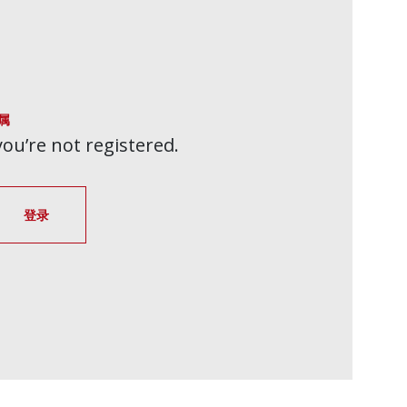
属
 you’re not registered.
登录