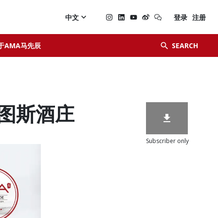

中文
登录
注册


于AMA马先辰
SEARCH
桑卡图斯酒庄

Subscriber only