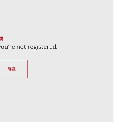
属
 you’re not registered.
登录