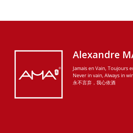
Alexandre M
Jamais en Vain, Toujours e
Never in vain, Always in wi
永不言弃，我心依酒