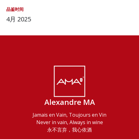
品鉴时间
4月 2025
Alexandre MA
Jamais en Vain, Toujours en Vin
Never in vain, Always in wine
永不言弃，我心依酒