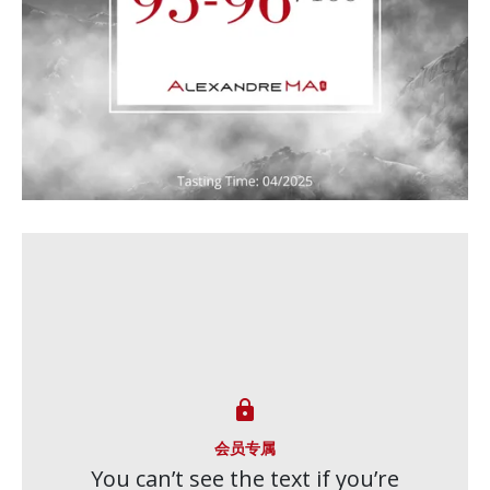

会员专属
You can’t see the text if you’re