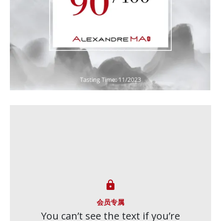

会员专属
You can’t see the text if you’re