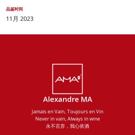
品鉴时间
11月 2023
Alexandre MA
Jamais en Vain, Toujours en Vin
Never in vain, Always in wine
永不言弃，我心依酒