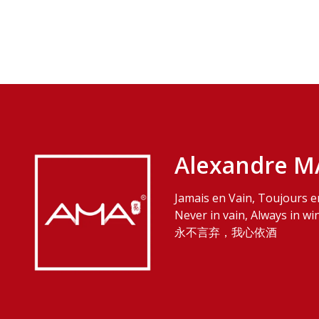
Alexandre M
Jamais en Vain, Toujours e
Never in vain, Always in wi
永不言弃，我心依酒