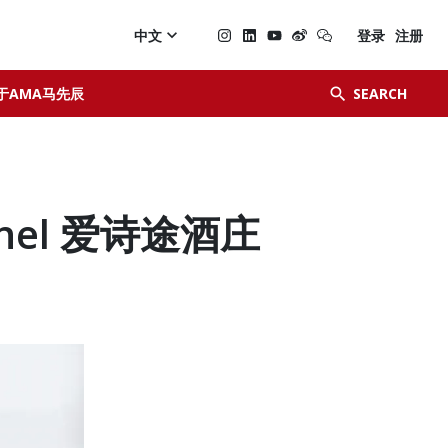

中文
登录
注册


于AMA马先辰
SEARCH
ournel 爱诗途酒庄