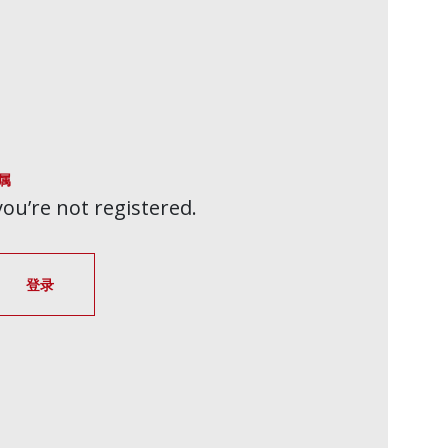
属
 you’re not registered.
登录