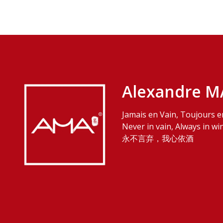
Alexandre M
Jamais en Vain, Toujours e
Never in vain, Always in wi
永不言弃，我心依酒