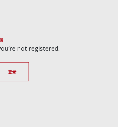
属
 you’re not registered.
登录