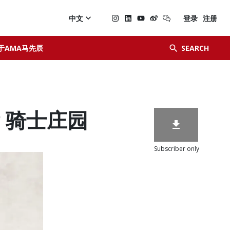

中文
登录
注册


于AMA马先辰
SEARCH
ier 骑士庄园

Subscriber only