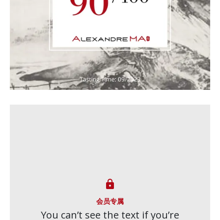

会员专属
You can’t see the text if you’re