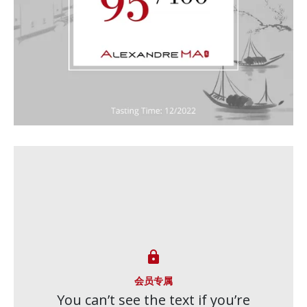

会员专属
You can’t see the text if you’re