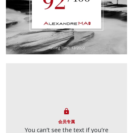

会员专属
You can’t see the text if you’re