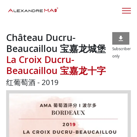
Château Ducru-

Beaucaillou 宝嘉龙城堡
Subscriber
La Croix Ducru-
only
Beaucaillou 宝嘉龙十字
红葡萄酒 - 2019