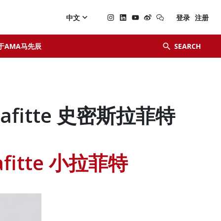

中文
登录
注册


于AMA马先辰
SEARCH
t Lafitte 史密斯拉菲特
 Lafitte 小拉菲特