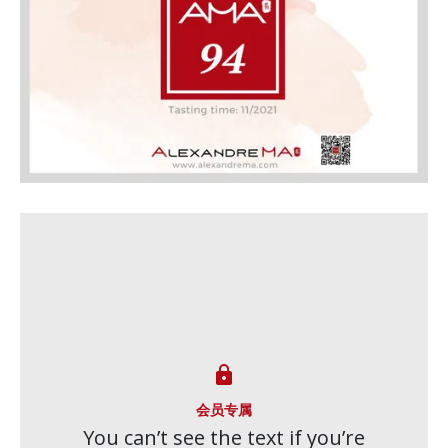

会员专属
You can’t see the text if you’re