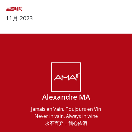
品鉴时间
11月 2023
Alexandre MA
Jamais en Vain, Toujours en Vin
Never in vain, Always in wine
永不言弃，我心依酒