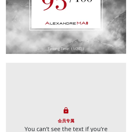

会员专属
You can’t see the text if you’re