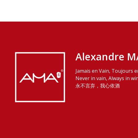
Alexandre M
Jamais en Vain, Toujours e
Never in vain, Always in wi
永不言弃，我心依酒