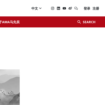

中文
登录
注册


于AMA马先辰
SEARCH