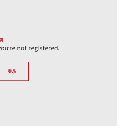
属
 you’re not registered.
登录