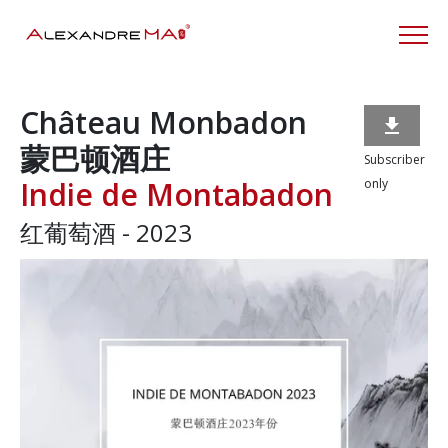
Château Monbadon

蒙巴顿酒庄
Subscriber
Indie de Montabadon
only
红葡萄酒 - 2023