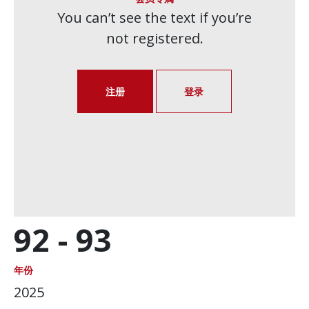
You can’t see the text if you’re
not registered.
注册
登录
92 -
93
年份
2025